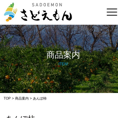
商品案内
ITEM
TOP
>
商品案内
>
あんぽ柿